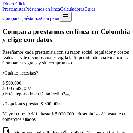
Dinero
Click
Prestamistas
Préstamos en línea
Calculadoras
Guías
Comparar préstamos
Comparar
Compara préstamos en línea en Colombia
y elige con datos
Reseñamos cada prestamista con su
razón social, regulador y costos
reales
— y te decimos cuáles vigila la Superintendencia Financiera.
Comparar es gratis y sin compromiso.
¿Cuánto necesitas?
$ 500.000
$100 mil
$20 M
¿Estás reportado en DataCrédito?
29
opciones prestan
$ 500.000
Mayor cupo:
Addi
· hasta
$ 5.000.000
· desembolso
Al instante en
comercios aliados
Costo referencial a 30 días: ~
$ 17.500
(3,5% mensual; el tope