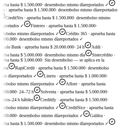
ueba hasta $ 1.500.000
·
desembolso mismo día
reportados ✓
ea · aprueba hasta $ 1.500.000
·
desembolso mismo día
reportados
CreditYes · aprueba hasta $ 1.500.000
·
desembolso mismo
reportados ✓
Finteres · aprueba hasta $ 1.500.000
·
embolso mismo día
reportados ✓
Crédito 365 · aprueba hasta
.500.000
·
desembolso mismo día
reportados ✓
Lulo Bank · aprueba hasta $ 20.000.000
·
24 h
Addi ·
ueba hasta $ 5.000.000
·
desembolso mismo día
Sistecrédito ·
ueba hasta $ 3.000.000
·
Sin desembolso — se aplica en la
mpra
RapiCredit · aprueba hasta $ 1.500.000
·
desembolso
mo día
reportados ✓
Lineru · aprueba hasta $ 1.000.000
·
embolso mismo día
reportados ✓
Aflore · aprueba hasta
.000.000
·
24–72 h
Solventa · aprueba hasta $ 5.000.000
·
utos–24 h hábiles
Creditify · aprueba hasta $ 1.500.000
·
embolso mismo día
reportados ✓
CreditNice · aprueba hasta
.500.000
·
desembolso mismo día
reportados ✓
Galilea ·
ueba hasta $ 1.500.000
·
desembolso mismo día
reportados ✓