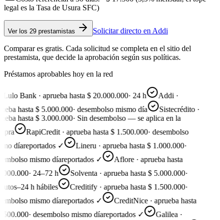
legal es la Tasa de Usura SFC)
Solicitar directo en
Addi
Ver
los 29 prestamistas
Comparar es gratis. Cada solicitud se completa en el sitio del
prestamista, que decide la aprobación según sus políticas.
Préstamos aprobables hoy en la red
Lulo Bank · aprueba hasta $ 20.000.000
·
24 h
Addi ·
ueba hasta $ 5.000.000
·
desembolso mismo día
Sistecrédito ·
ueba hasta $ 3.000.000
·
Sin desembolso — se aplica en la
mpra
RapiCredit · aprueba hasta $ 1.500.000
·
desembolso
mo día
reportados ✓
Lineru · aprueba hasta $ 1.000.000
·
embolso mismo día
reportados ✓
Aflore · aprueba hasta
.000.000
·
24–72 h
Solventa · aprueba hasta $ 5.000.000
·
utos–24 h hábiles
Creditify · aprueba hasta $ 1.500.000
·
embolso mismo día
reportados ✓
CreditNice · aprueba hasta
.500.000
·
desembolso mismo día
reportados ✓
Galilea ·