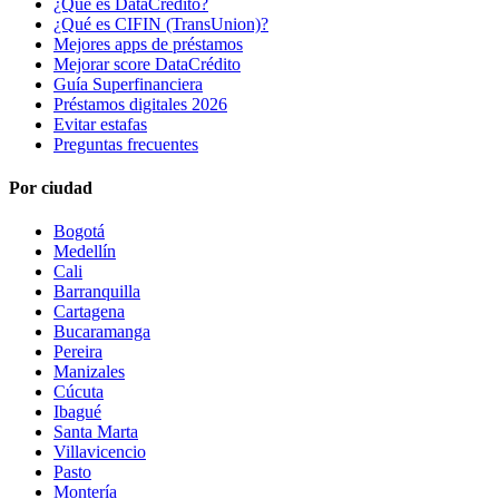
¿Qué es DataCrédito?
¿Qué es CIFIN (TransUnion)?
Mejores apps de préstamos
Mejorar score DataCrédito
Guía Superfinanciera
Préstamos digitales 2026
Evitar estafas
Preguntas frecuentes
Por ciudad
Bogotá
Medellín
Cali
Barranquilla
Cartagena
Bucaramanga
Pereira
Manizales
Cúcuta
Ibagué
Santa Marta
Villavicencio
Pasto
Montería