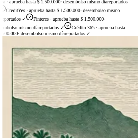
ea · aprueba hasta $ 1.500.000
·
desembolso mismo día
reportados
CreditYes · aprueba hasta $ 1.500.000
·
desembolso mismo
reportados ✓
Finteres · aprueba hasta $ 1.500.000
·
embolso mismo día
reportados ✓
Crédito 365 · aprueba hasta
.500.000
·
desembolso mismo día
reportados ✓