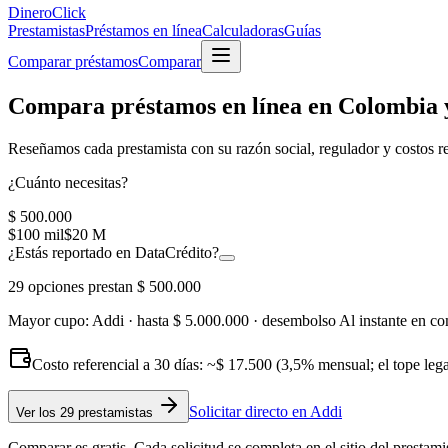
Dinero
Click
Prestamistas
Préstamos en línea
Calculadoras
Guías
Comparar préstamos
Comparar
Compara préstamos en línea en Colombia y
Reseñamos cada prestamista con su
razón social, regulador y costos r
¿Cuánto necesitas?
$ 500.000
$100 mil
$20 M
¿Estás reportado en DataCrédito?
29
opciones prestan
$ 500.000
Mayor cupo:
Addi
· hasta
$ 5.000.000
· desembolso
Al instante en co
Costo referencial a 30 días: ~
$ 17.500
(3,5% mensual; el tope leg
Solicitar directo en
Addi
Ver
los 29 prestamistas
Comparar es gratis. Cada solicitud se completa en el sitio del prestami