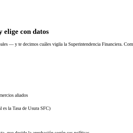
 elige con datos
eales
— y te decimos cuáles vigila la Superintendencia Financiera. Comp
mercios aliados
al es la Tasa de Usura SFC)
sta, que decide la aprobación según sus políticas.