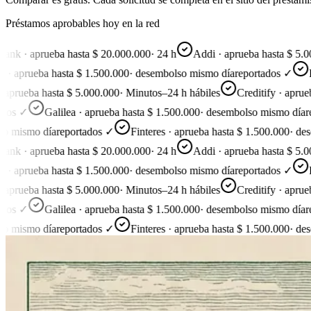
Préstamos aprobables hoy en la red
 · aprueba hasta $ 20.000.000
·
24 h
Addi · aprueba hasta $ 5.000.
aprueba hasta $ 1.500.000
·
desembolso mismo día
reportados ✓
Line
rueba hasta $ 5.000.000
·
Minutos–24 h hábiles
Creditify · aprueba 
s ✓
Galilea · aprueba hasta $ 1.500.000
·
desembolso mismo día
repo
ismo día
reportados ✓
Finteres · aprueba hasta $ 1.500.000
·
desemb
 · aprueba hasta $ 20.000.000
·
24 h
Addi · aprueba hasta $ 5.000.
aprueba hasta $ 1.500.000
·
desembolso mismo día
reportados ✓
Line
rueba hasta $ 5.000.000
·
Minutos–24 h hábiles
Creditify · aprueba 
s ✓
Galilea · aprueba hasta $ 1.500.000
·
desembolso mismo día
repo
ismo día
reportados ✓
Finteres · aprueba hasta $ 1.500.000
·
desemb