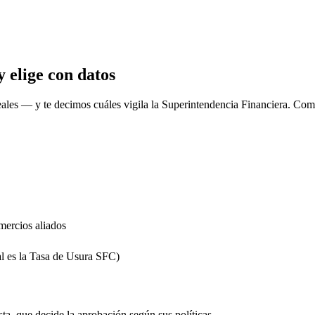
 elige con datos
eales
— y te decimos cuáles vigila la Superintendencia Financiera. Comp
mercios aliados
al es la Tasa de Usura SFC)
sta, que decide la aprobación según sus políticas.