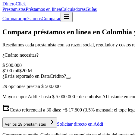
Dinero
Click
Prestamistas
Préstamos en línea
Calculadoras
Guías
Comparar préstamos
Comparar
Compara préstamos en línea en Colombia y
Reseñamos cada prestamista con su
razón social, regulador y costos r
¿Cuánto necesitas?
$ 500.000
$100 mil
$20 M
¿Estás reportado en DataCrédito?
29
opciones prestan
$ 500.000
Mayor cupo:
Addi
· hasta
$ 5.000.000
· desembolso
Al instante en co
Costo referencial a 30 días: ~
$ 17.500
(3,5% mensual; el tope leg
Solicitar directo en
Addi
Ver
los 29 prestamistas
Comparar es gratis. Cada solicitud se completa en el sitio del prestami