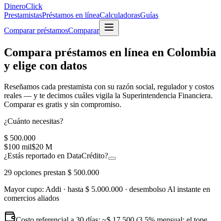
Dinero
Click
Prestamistas
Préstamos en línea
Calculadoras
Guías
Comparar préstamos
Comparar
Compara préstamos en línea en Colombia
y elige con datos
Reseñamos cada prestamista con su
razón social, regulador y costos
reales
— y te decimos cuáles vigila la Superintendencia Financiera.
Comparar es gratis y sin compromiso.
¿Cuánto necesitas?
$ 500.000
$100 mil
$20 M
¿Estás reportado en DataCrédito?
29
opciones prestan
$ 500.000
Mayor cupo:
Addi
· hasta
$ 5.000.000
· desembolso
Al instante en
comercios aliados
Costo referencial a 30 días: ~
$ 17.500
(3,5% mensual; el tope