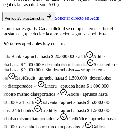
legal es la Tasa de Usura SFC)
Solicitar directo en
Addi
Ver
los 29 prestamistas
Comparar es gratis. Cada solicitud se completa en el sitio del
prestamista, que decide la aprobación según sus políticas.
Préstamos aprobables hoy en la red
Lulo Bank · aprueba hasta $ 20.000.000
·
24 h
Addi ·
ueba hasta $ 5.000.000
·
desembolso mismo día
Sistecrédito ·
ueba hasta $ 3.000.000
·
Sin desembolso — se aplica en la
pra
RapiCredit · aprueba hasta $ 1.500.000
·
desembolso
mo día
reportados ✓
Lineru · aprueba hasta $ 1.000.000
·
embolso mismo día
reportados ✓
Aflore · aprueba hasta
.000.000
·
24–72 h
Solventa · aprueba hasta $ 5.000.000
·
utos–24 h hábiles
Creditify · aprueba hasta $ 1.500.000
·
embolso mismo día
reportados ✓
CreditNice · aprueba hasta
.500.000
·
desembolso mismo día
reportados ✓
Galilea ·