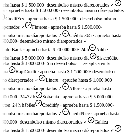
ueba hasta $ 1.500.000
·
desembolso mismo día
reportados ✓
ea · aprueba hasta $ 1.500.000
·
desembolso mismo día
reportados
CreditYes · aprueba hasta $ 1.500.000
·
desembolso mismo
reportados ✓
Finteres · aprueba hasta $ 1.500.000
·
embolso mismo día
reportados ✓
Crédito 365 · aprueba hasta
.500.000
·
desembolso mismo día
reportados ✓
Lulo Bank · aprueba hasta $ 20.000.000
·
24 h
Addi ·
ueba hasta $ 5.000.000
·
desembolso mismo día
Sistecrédito ·
ueba hasta $ 3.000.000
·
Sin desembolso — se aplica en la
pra
RapiCredit · aprueba hasta $ 1.500.000
·
desembolso
mo día
reportados ✓
Lineru · aprueba hasta $ 1.000.000
·
embolso mismo día
reportados ✓
Aflore · aprueba hasta
.000.000
·
24–72 h
Solventa · aprueba hasta $ 5.000.000
·
utos–24 h hábiles
Creditify · aprueba hasta $ 1.500.000
·
embolso mismo día
reportados ✓
CreditNice · aprueba hasta
.500.000
·
desembolso mismo día
reportados ✓
Galilea ·
ueba hasta $ 1.500.000
·
desembolso mismo día
reportados ✓