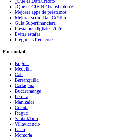
¿Qué es DataCrédito?
¿Qué es CIFIN (TransUnion)?
Mejores apps de préstamos
Mejorar score DataCrédito
Guía Superfinanciera
Préstamos digitales 2026
Evitar estafas
Preguntas frecuentes
Por ciudad
Bogotá
Medellín
Cali
Barranquilla
Cartagena
Bucaramanga
Pereira
Manizales
Cúcuta
Ibagué
Santa Marta
Villavicencio
Pasto
Montería