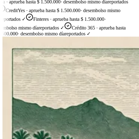
ea · aprueba hasta $ 1.500.000
·
desembolso mismo día
reportados
CreditYes · aprueba hasta $ 1.500.000
·
desembolso mismo
reportados ✓
Finteres · aprueba hasta $ 1.500.000
·
embolso mismo día
reportados ✓
Crédito 365 · aprueba hasta
.500.000
·
desembolso mismo día
reportados ✓