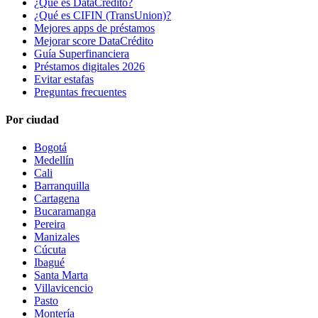
¿Qué es DataCrédito?
¿Qué es CIFIN (TransUnion)?
Mejores apps de préstamos
Mejorar score DataCrédito
Guía Superfinanciera
Préstamos digitales 2026
Evitar estafas
Preguntas frecuentes
Por ciudad
Bogotá
Medellín
Cali
Barranquilla
Cartagena
Bucaramanga
Pereira
Manizales
Cúcuta
Ibagué
Santa Marta
Villavicencio
Pasto
Montería