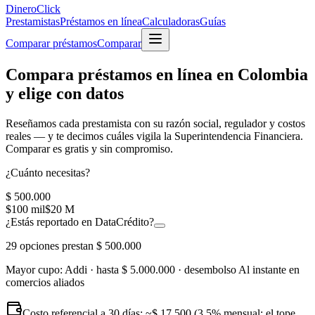
Dinero
Click
Prestamistas
Préstamos en línea
Calculadoras
Guías
Comparar préstamos
Comparar
Compara préstamos en línea en Colombia
y elige con datos
Reseñamos cada prestamista con su
razón social, regulador y costos
reales
— y te decimos cuáles vigila la Superintendencia Financiera.
Comparar es gratis y sin compromiso.
¿Cuánto necesitas?
$ 500.000
$100 mil
$20 M
¿Estás reportado en DataCrédito?
29
opciones prestan
$ 500.000
Mayor cupo:
Addi
· hasta
$ 5.000.000
· desembolso
Al instante en
comercios aliados
Costo referencial a 30 días: ~
$ 17.500
(3,5% mensual; el tope