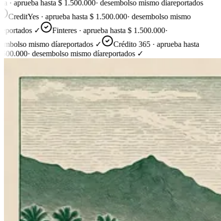
a · aprueba hasta $ 1.500.000
·
desembolso mismo día
reportados
CreditYes · aprueba hasta $ 1.500.000
·
desembolso mismo
eportados ✓
Finteres · aprueba hasta $ 1.500.000
·
embolso mismo día
reportados ✓
Crédito 365 · aprueba hasta
.500.000
·
desembolso mismo día
reportados ✓