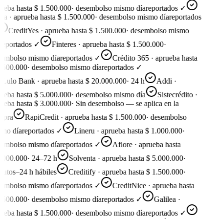
ueba hasta $ 1.500.000
·
desembolso mismo día
reportados ✓
a · aprueba hasta $ 1.500.000
·
desembolso mismo día
reportados
CreditYes · aprueba hasta $ 1.500.000
·
desembolso mismo
eportados ✓
Finteres · aprueba hasta $ 1.500.000
·
embolso mismo día
reportados ✓
Crédito 365 · aprueba hasta
.500.000
·
desembolso mismo día
reportados ✓
Lulo Bank · aprueba hasta $ 20.000.000
·
24 h
Addi ·
ueba hasta $ 5.000.000
·
desembolso mismo día
Sistecrédito ·
ueba hasta $ 3.000.000
·
Sin desembolso — se aplica en la
pra
RapiCredit · aprueba hasta $ 1.500.000
·
desembolso
mo día
reportados ✓
Lineru · aprueba hasta $ 1.000.000
·
embolso mismo día
reportados ✓
Aflore · aprueba hasta
.000.000
·
24–72 h
Solventa · aprueba hasta $ 5.000.000
·
utos–24 h hábiles
Creditify · aprueba hasta $ 1.500.000
·
embolso mismo día
reportados ✓
CreditNice · aprueba hasta
.500.000
·
desembolso mismo día
reportados ✓
Galilea ·
ueba hasta $ 1.500.000
·
desembolso mismo día
reportados ✓