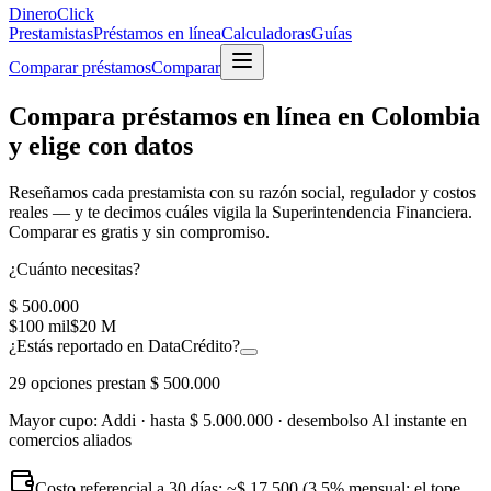
Dinero
Click
Prestamistas
Préstamos en línea
Calculadoras
Guías
Comparar préstamos
Comparar
Compara préstamos en línea en Colombia
y elige con datos
Reseñamos cada prestamista con su
razón social, regulador y costos
reales
— y te decimos cuáles vigila la Superintendencia Financiera.
Comparar es gratis y sin compromiso.
¿Cuánto necesitas?
$ 500.000
$100 mil
$20 M
¿Estás reportado en DataCrédito?
29
opciones prestan
$ 500.000
Mayor cupo:
Addi
· hasta
$ 5.000.000
· desembolso
Al instante en
comercios aliados
Costo referencial a 30 días: ~
$ 17.500
(3,5% mensual; el tope