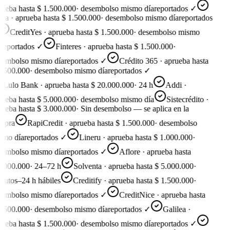
ueba hasta $ 1.500.000
·
desembolso mismo día
reportados ✓
ea · aprueba hasta $ 1.500.000
·
desembolso mismo día
reportados
CreditYes · aprueba hasta $ 1.500.000
·
desembolso mismo
reportados ✓
Finteres · aprueba hasta $ 1.500.000
·
embolso mismo día
reportados ✓
Crédito 365 · aprueba hasta
.500.000
·
desembolso mismo día
reportados ✓
Lulo Bank · aprueba hasta $ 20.000.000
·
24 h
Addi ·
ueba hasta $ 5.000.000
·
desembolso mismo día
Sistecrédito ·
ueba hasta $ 3.000.000
·
Sin desembolso — se aplica en la
pra
RapiCredit · aprueba hasta $ 1.500.000
·
desembolso
mo día
reportados ✓
Lineru · aprueba hasta $ 1.000.000
·
embolso mismo día
reportados ✓
Aflore · aprueba hasta
.000.000
·
24–72 h
Solventa · aprueba hasta $ 5.000.000
·
utos–24 h hábiles
Creditify · aprueba hasta $ 1.500.000
·
embolso mismo día
reportados ✓
CreditNice · aprueba hasta
.500.000
·
desembolso mismo día
reportados ✓
Galilea ·
ueba hasta $ 1.500.000
·
desembolso mismo día
reportados ✓