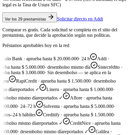
legal es la Tasa de Usura SFC)
Solicitar directo en
Addi
Ver
los 29 prestamistas
Comparar es gratis. Cada solicitud se completa en el sitio del
prestamista, que decide la aprobación según sus políticas.
Préstamos aprobables hoy en la red
Lulo Bank · aprueba hasta $ 20.000.000
·
24 h
Addi ·
ueba hasta $ 5.000.000
·
desembolso mismo día
Sistecrédito ·
ueba hasta $ 3.000.000
·
Sin desembolso — se aplica en la
pra
RapiCredit · aprueba hasta $ 1.500.000
·
desembolso
mo día
reportados ✓
Lineru · aprueba hasta $ 1.000.000
·
embolso mismo día
reportados ✓
Aflore · aprueba hasta
.000.000
·
24–72 h
Solventa · aprueba hasta $ 5.000.000
·
utos–24 h hábiles
Creditify · aprueba hasta $ 1.500.000
·
embolso mismo día
reportados ✓
CreditNice · aprueba hasta
.500.000
·
desembolso mismo día
reportados ✓
Galilea ·