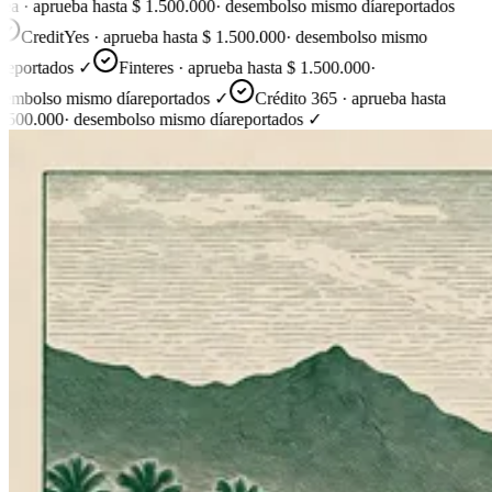
ea · aprueba hasta $ 1.500.000
·
desembolso mismo día
reportados
CreditYes · aprueba hasta $ 1.500.000
·
desembolso mismo
reportados ✓
Finteres · aprueba hasta $ 1.500.000
·
embolso mismo día
reportados ✓
Crédito 365 · aprueba hasta
.500.000
·
desembolso mismo día
reportados ✓