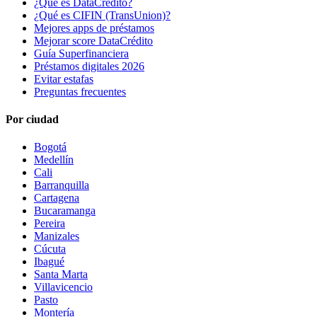
¿Qué es DataCrédito?
¿Qué es CIFIN (TransUnion)?
Mejores apps de préstamos
Mejorar score DataCrédito
Guía Superfinanciera
Préstamos digitales 2026
Evitar estafas
Preguntas frecuentes
Por ciudad
Bogotá
Medellín
Cali
Barranquilla
Cartagena
Bucaramanga
Pereira
Manizales
Cúcuta
Ibagué
Santa Marta
Villavicencio
Pasto
Montería