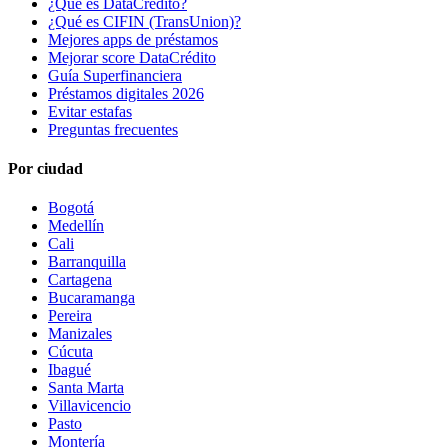
¿Qué es DataCrédito?
¿Qué es CIFIN (TransUnion)?
Mejores apps de préstamos
Mejorar score DataCrédito
Guía Superfinanciera
Préstamos digitales 2026
Evitar estafas
Preguntas frecuentes
Por ciudad
Bogotá
Medellín
Cali
Barranquilla
Cartagena
Bucaramanga
Pereira
Manizales
Cúcuta
Ibagué
Santa Marta
Villavicencio
Pasto
Montería