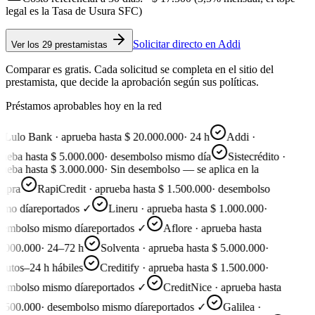
legal es la Tasa de Usura SFC)
Solicitar directo en
Addi
Ver
los 29 prestamistas
Comparar es gratis. Cada solicitud se completa en el sitio del
prestamista, que decide la aprobación según sus políticas.
Préstamos aprobables hoy en la red
Lulo Bank · aprueba hasta $ 20.000.000
·
24 h
Addi ·
ueba hasta $ 5.000.000
·
desembolso mismo día
Sistecrédito ·
ueba hasta $ 3.000.000
·
Sin desembolso — se aplica en la
pra
RapiCredit · aprueba hasta $ 1.500.000
·
desembolso
mo día
reportados ✓
Lineru · aprueba hasta $ 1.000.000
·
embolso mismo día
reportados ✓
Aflore · aprueba hasta
.000.000
·
24–72 h
Solventa · aprueba hasta $ 5.000.000
·
utos–24 h hábiles
Creditify · aprueba hasta $ 1.500.000
·
embolso mismo día
reportados ✓
CreditNice · aprueba hasta
.500.000
·
desembolso mismo día
reportados ✓
Galilea ·