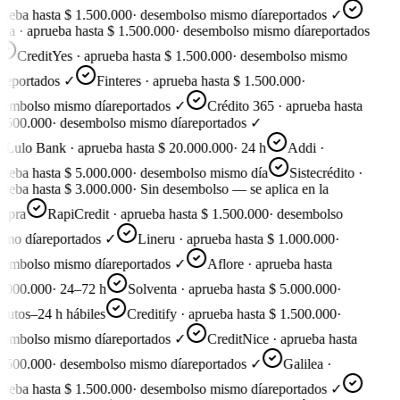
ueba hasta $ 1.500.000
·
desembolso mismo día
reportados ✓
ea · aprueba hasta $ 1.500.000
·
desembolso mismo día
reportados
CreditYes · aprueba hasta $ 1.500.000
·
desembolso mismo
reportados ✓
Finteres · aprueba hasta $ 1.500.000
·
embolso mismo día
reportados ✓
Crédito 365 · aprueba hasta
.500.000
·
desembolso mismo día
reportados ✓
Lulo Bank · aprueba hasta $ 20.000.000
·
24 h
Addi ·
ueba hasta $ 5.000.000
·
desembolso mismo día
Sistecrédito ·
ueba hasta $ 3.000.000
·
Sin desembolso — se aplica en la
pra
RapiCredit · aprueba hasta $ 1.500.000
·
desembolso
mo día
reportados ✓
Lineru · aprueba hasta $ 1.000.000
·
embolso mismo día
reportados ✓
Aflore · aprueba hasta
.000.000
·
24–72 h
Solventa · aprueba hasta $ 5.000.000
·
utos–24 h hábiles
Creditify · aprueba hasta $ 1.500.000
·
embolso mismo día
reportados ✓
CreditNice · aprueba hasta
.500.000
·
desembolso mismo día
reportados ✓
Galilea ·
ueba hasta $ 1.500.000
·
desembolso mismo día
reportados ✓