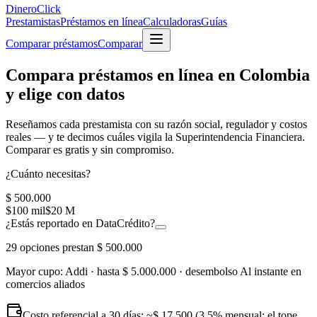
Dinero
Click
Prestamistas
Préstamos en línea
Calculadoras
Guías
Comparar préstamos
Comparar
Compara préstamos en línea en Colombia
y elige con datos
Reseñamos cada prestamista con su
razón social, regulador y costos
reales
— y te decimos cuáles vigila la Superintendencia Financiera.
Comparar es gratis y sin compromiso.
¿Cuánto necesitas?
$ 500.000
$100 mil
$20 M
¿Estás reportado en DataCrédito?
29
opciones prestan
$ 500.000
Mayor cupo:
Addi
· hasta
$ 5.000.000
· desembolso
Al instante en
comercios aliados
Costo referencial a 30 días: ~
$ 17.500
(3,5% mensual; el tope