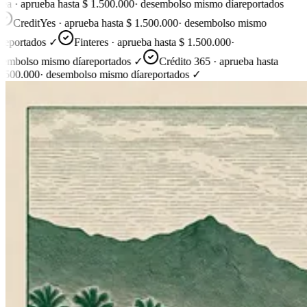
ea · aprueba hasta $ 1.500.000
·
desembolso mismo día
reportados
CreditYes · aprueba hasta $ 1.500.000
·
desembolso mismo
reportados ✓
Finteres · aprueba hasta $ 1.500.000
·
embolso mismo día
reportados ✓
Crédito 365 · aprueba hasta
.500.000
·
desembolso mismo día
reportados ✓