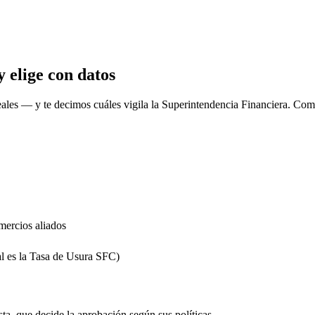
 elige con datos
eales
— y te decimos cuáles vigila la Superintendencia Financiera. Comp
mercios aliados
al es la Tasa de Usura SFC)
sta, que decide la aprobación según sus políticas.