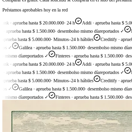
Préstamos aprobables hoy en la red
 · aprueba hasta $ 20.000.000
·
24 h
Addi · aprueba hasta $ 5.000.
aprueba hasta $ 1.500.000
·
desembolso mismo día
reportados ✓
Line
rueba hasta $ 5.000.000
·
Minutos–24 h hábiles
Creditify · aprueba 
s ✓
Galilea · aprueba hasta $ 1.500.000
·
desembolso mismo día
repo
ismo día
reportados ✓
Finteres · aprueba hasta $ 1.500.000
·
desemb
 · aprueba hasta $ 20.000.000
·
24 h
Addi · aprueba hasta $ 5.000.
aprueba hasta $ 1.500.000
·
desembolso mismo día
reportados ✓
Line
rueba hasta $ 5.000.000
·
Minutos–24 h hábiles
Creditify · aprueba 
s ✓
Galilea · aprueba hasta $ 1.500.000
·
desembolso mismo día
repo
ismo día
reportados ✓
Finteres · aprueba hasta $ 1.500.000
·
desemb