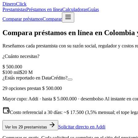
Dinero
Click
Prestamistas
Préstamos en línea
Calculadoras
Guías
Comparar préstamos
Comparar
Compara préstamos en línea en Colombia y
Reseñamos cada prestamista con su
razón social, regulador y costos r
¿Cuánto necesitas?
$ 500.000
$100 mil
$20 M
¿Estás reportado en DataCrédito?
29
opciones prestan
$ 500.000
Mayor cupo:
Addi
· hasta
$ 5.000.000
· desembolso
Al instante en co
Costo referencial a 30 días: ~
$ 17.500
(3,5% mensual; el tope leg
Solicitar directo en
Addi
Ver
los 29 prestamistas
Comparar es gratis. Cada solicitud se completa en el sitio del prestami