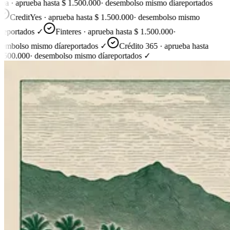
ea · aprueba hasta $ 1.500.000
·
desembolso mismo día
reportados
CreditYes · aprueba hasta $ 1.500.000
·
desembolso mismo
reportados ✓
Finteres · aprueba hasta $ 1.500.000
·
embolso mismo día
reportados ✓
Crédito 365 · aprueba hasta
.500.000
·
desembolso mismo día
reportados ✓