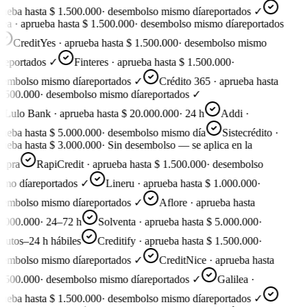
ueba hasta $ 1.500.000
·
desembolso mismo día
reportados ✓
ea · aprueba hasta $ 1.500.000
·
desembolso mismo día
reportados
CreditYes · aprueba hasta $ 1.500.000
·
desembolso mismo
reportados ✓
Finteres · aprueba hasta $ 1.500.000
·
embolso mismo día
reportados ✓
Crédito 365 · aprueba hasta
.500.000
·
desembolso mismo día
reportados ✓
Lulo Bank · aprueba hasta $ 20.000.000
·
24 h
Addi ·
ueba hasta $ 5.000.000
·
desembolso mismo día
Sistecrédito ·
ueba hasta $ 3.000.000
·
Sin desembolso — se aplica en la
pra
RapiCredit · aprueba hasta $ 1.500.000
·
desembolso
mo día
reportados ✓
Lineru · aprueba hasta $ 1.000.000
·
embolso mismo día
reportados ✓
Aflore · aprueba hasta
.000.000
·
24–72 h
Solventa · aprueba hasta $ 5.000.000
·
utos–24 h hábiles
Creditify · aprueba hasta $ 1.500.000
·
embolso mismo día
reportados ✓
CreditNice · aprueba hasta
.500.000
·
desembolso mismo día
reportados ✓
Galilea ·
ueba hasta $ 1.500.000
·
desembolso mismo día
reportados ✓