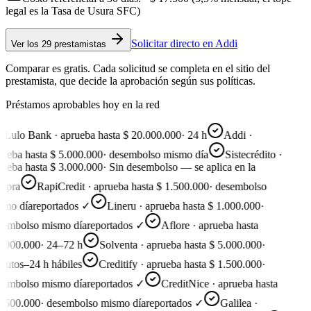
legal es la Tasa de Usura SFC)
Solicitar directo en
Addi
Ver
los 29 prestamistas
Comparar es gratis. Cada solicitud se completa en el sitio del
prestamista, que decide la aprobación según sus políticas.
Préstamos aprobables hoy en la red
Lulo Bank · aprueba hasta $ 20.000.000
·
24 h
Addi ·
ueba hasta $ 5.000.000
·
desembolso mismo día
Sistecrédito ·
ueba hasta $ 3.000.000
·
Sin desembolso — se aplica en la
pra
RapiCredit · aprueba hasta $ 1.500.000
·
desembolso
mo día
reportados ✓
Lineru · aprueba hasta $ 1.000.000
·
embolso mismo día
reportados ✓
Aflore · aprueba hasta
.000.000
·
24–72 h
Solventa · aprueba hasta $ 5.000.000
·
utos–24 h hábiles
Creditify · aprueba hasta $ 1.500.000
·
embolso mismo día
reportados ✓
CreditNice · aprueba hasta
.500.000
·
desembolso mismo día
reportados ✓
Galilea ·