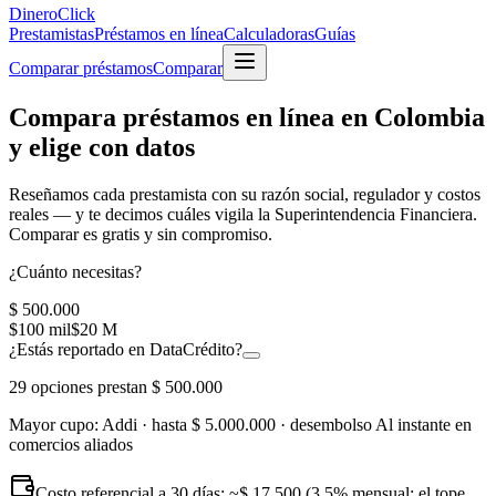
Dinero
Click
Prestamistas
Préstamos en línea
Calculadoras
Guías
Comparar préstamos
Comparar
Compara préstamos en línea en Colombia
y elige con datos
Reseñamos cada prestamista con su
razón social, regulador y costos
reales
— y te decimos cuáles vigila la Superintendencia Financiera.
Comparar es gratis y sin compromiso.
¿Cuánto necesitas?
$ 500.000
$100 mil
$20 M
¿Estás reportado en DataCrédito?
29
opciones prestan
$ 500.000
Mayor cupo:
Addi
· hasta
$ 5.000.000
· desembolso
Al instante en
comercios aliados
Costo referencial a 30 días: ~
$ 17.500
(3,5% mensual; el tope