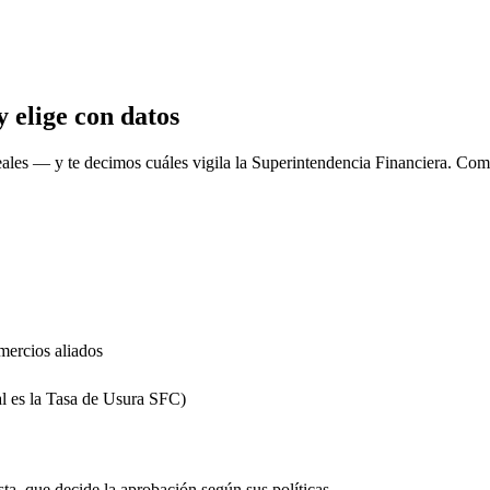
 elige con datos
eales
— y te decimos cuáles vigila la Superintendencia Financiera. Comp
mercios aliados
al es la Tasa de Usura SFC)
sta, que decide la aprobación según sus políticas.