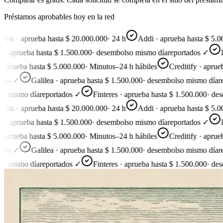
Préstamos aprobables hoy en la red
 · aprueba hasta $ 20.000.000
·
24 h
Addi · aprueba hasta $ 5.000.
aprueba hasta $ 1.500.000
·
desembolso mismo día
reportados ✓
Line
rueba hasta $ 5.000.000
·
Minutos–24 h hábiles
Creditify · aprueba 
s ✓
Galilea · aprueba hasta $ 1.500.000
·
desembolso mismo día
repo
ismo día
reportados ✓
Finteres · aprueba hasta $ 1.500.000
·
desemb
 · aprueba hasta $ 20.000.000
·
24 h
Addi · aprueba hasta $ 5.000.
aprueba hasta $ 1.500.000
·
desembolso mismo día
reportados ✓
Line
rueba hasta $ 5.000.000
·
Minutos–24 h hábiles
Creditify · aprueba 
s ✓
Galilea · aprueba hasta $ 1.500.000
·
desembolso mismo día
repo
ismo día
reportados ✓
Finteres · aprueba hasta $ 1.500.000
·
desemb