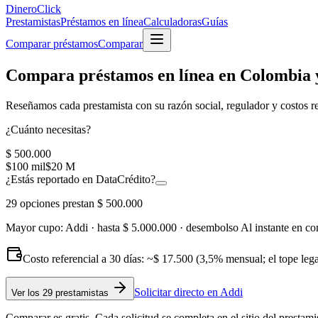
Dinero
Click
Prestamistas
Préstamos en línea
Calculadoras
Guías
Comparar préstamos
Comparar
Compara préstamos en línea en Colombia y
Reseñamos cada prestamista con su
razón social, regulador y costos r
¿Cuánto necesitas?
$ 500.000
$100 mil
$20 M
¿Estás reportado en DataCrédito?
29
opciones prestan
$ 500.000
Mayor cupo:
Addi
· hasta
$ 5.000.000
· desembolso
Al instante en co
Costo referencial a 30 días: ~
$ 17.500
(3,5% mensual; el tope leg
Solicitar directo en
Addi
Ver
los 29 prestamistas
Comparar es gratis. Cada solicitud se completa en el sitio del prestami